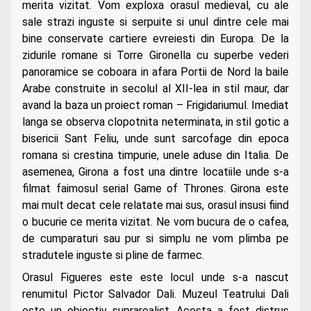
merita vizitat. Vom exploxa orasul medieval, cu ale
sale strazi inguste si serpuite si unul dintre cele mai
bine conservate cartiere evreiesti din Europa. De la
zidurile romane si Torre Gironella cu superbe vederi
panoramice se coboara in afara Portii de Nord la baile
Arabe construite in secolul al XII-lea in stil maur, dar
avand la baza un proiect roman – Frigidariumul.
Imediat
langa se observa clopotnita neterminata, in stil gotic a
bisericii Sant Feliu, unde sunt sarcofage din epoca
romana si crestina timpurie, unele aduse din Italia. De
asemenea, Girona a fost una dintre locatiile unde s-a
filmat faimosul serial Game of Thrones. Girona este
mai mult decat cele relatate mai sus, orasul insusi fiind
o bucurie ce merita vizitat. Ne vom bucura de o cafea,
de cumparaturi sau pur si simplu ne vom plimba pe
stradutele inguste si pline de farmec.
Orasul Figueres este este locul unde s-a nascut
renumitul Pictor Salvador Dali.
Muzeul Teatrului Dali
este un obiectiv suprarealist. Acesta a fost distrus