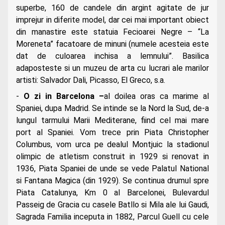
superbe, 160 de candele din argint agitate de jur
imprejur in diferite model, dar cei mai important obiect
din manastire este statuia Fecioarei Negre – “La
Moreneta” facatoare de minuni (numele acesteia este
dat de culoarea inchisa a lemnului”. Basilica
adaposteste si un muzeu de arta cu lucrari ale marilor
artisti: Salvador Dali, Picasso, El Greco, s.a.
-
O zi in Barcelona –
al doilea oras ca marime al
Spaniei, dupa Madrid. Se intinde se la Nord la Sud, de-a
lungul tarmului Marii Mediterane, fiind cel mai mare
port al Spaniei. Vom trece prin Piata Christopher
Columbus, vom urca pe dealul Montjuic la stadionul
olimpic de atletism construit in 1929 si renovat in
1936, Piata Spaniei de unde se vede Palatul National
si Fantana Magica (din 1929). Se continua drumul spre
Piata Catalunya, Km 0 al Barcelonei, Bulevardul
Passeig de Gracia cu casele Batllo si Mila ale lui Gaudi,
Sagrada Familia inceputa in 1882, Parcul Guell cu cele