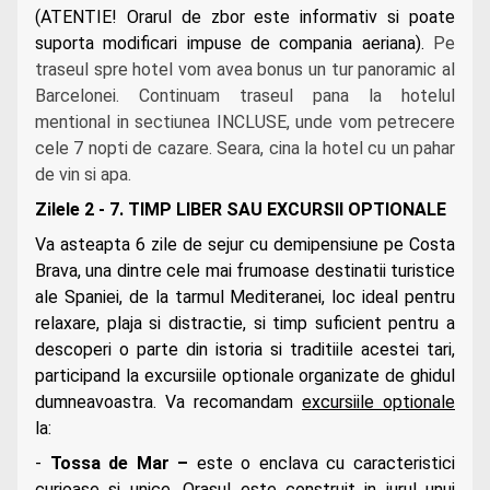
(ATENTIE! Orarul de zbor este informativ si poate
suporta modificari impuse de compania aeriana).
Pe
traseul spre hotel vom avea bonus un tur panoramic al
Barcelonei. Continuam traseul pana la hotelul
mentional in sectiunea INCLUSE, unde vom petrecere
cele 7 nopti de cazare. Seara, cina la hotel cu un pahar
de vin si apa.
Zilele 2 - 7. TIMP LIBER SAU EXCURSII OPTIONALE
Va asteapta 6 zile de sejur cu demipensiune pe Costa
Brava, una dintre cele mai frumoase destinatii turistice
ale Spaniei, de la tarmul Mediteranei, loc ideal pentru
relaxare, plaja si distractie, si timp suficient pentru a
descoperi o parte din istoria si traditiile acestei tari,
participand la excursiile optionale organizate de ghidul
dumneavoastra. Va recomandam
excursiile optionale
la:
-
Tossa de Mar –
este o enclava cu caracteristici
curioase si unice. Orasul este construit in jurul unui