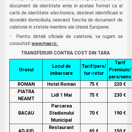
document de identitate emis in acelasi format ca al
cartii de identitate electronice, destinat identificarii si
dovedirii domiciliului, neavand functia de document de
calatorie in statele membre ale Uniunii Europene.
- Pentru detalii oficiale de calatorie, va rugam sa
consultati
www.mae.ro
.
TRANSFERURI CONTRA COST DIN TARA
Tarif
Locul de
Tarif/pers/
Orasul
Premium/
imbarcare
tur-retur
pers/sens
ROMAN
Hotel Roman
75 €
220 €
PIATRA
Lidl 1 Mai
75 €
230 €
NEAMT
Parcarea
BACAU
Stadionului
70 €
190 €
Municipal
Restaurant
ADJUD
65 €
150 €