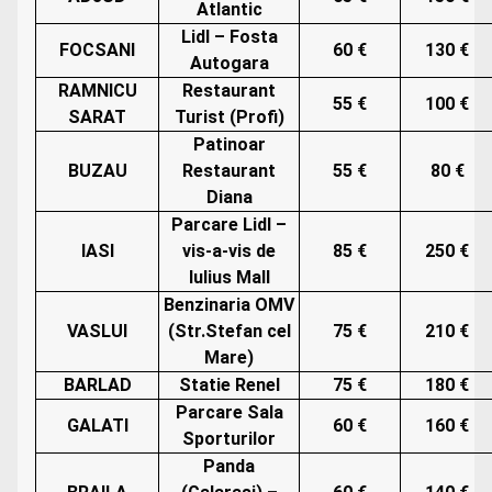
Atlantic
Lidl – Fosta
FOCSANI
60 €
130 €
Autogara
RAMNICU
Restaurant
55 €
100 €
SARAT
Turist (Profi)
Patinoar
BUZAU
Restaurant
55 €
80 €
Diana
Parcare Lidl –
IASI
vis-a-vis de
85 €
250 €
Iulius Mall
Benzinaria OMV
VASLUI
(Str.Stefan cel
75 €
210 €
Mare)
BARLAD
Statie Renel
75 €
180 €
Parcare Sala
GALATI
60 €
160 €
Sporturilor
Panda