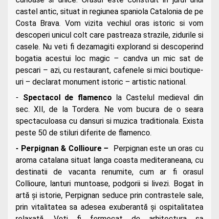
castel antic, situat in regiunea spaniola Catalonia de pe
Costa Brava. Vom vizita vechiul oras istoric si vom
descoperi unicul colt care pastreaza strazile, zidurile si
casele. Nu veti fi dezamagiti explorand si descoperind
bogatia acestui loc magic – candva un mic sat de
pescari – azi, cu restaurant, cafenele si mici boutique-
uri – declarat monument istoric – artistic national.
-
Spectacol de flamenco
la Castelul medieval din
sec. XII, de la Tordera. Ne vom bucura de o seara
spectaculoasa cu dansuri si muzica traditionala. Exista
peste 50 de stiluri diferite de flamenco.
- Perpignan & Collioure –
Perpignan este un oras cu
aroma catalana situat langa coasta mediteraneana, cu
destinatii de vacanta renumite, cum ar fi orasul
Collioure, lanturi muntoase, podgorii si livezi. Bogat în
artă și istorie, Perpignan seduce prin contrastele sale,
prin vitalitatea sa adesea exuberantă și ospitalitatea
relaxată. Veți fi fermecat de arhitectura sa