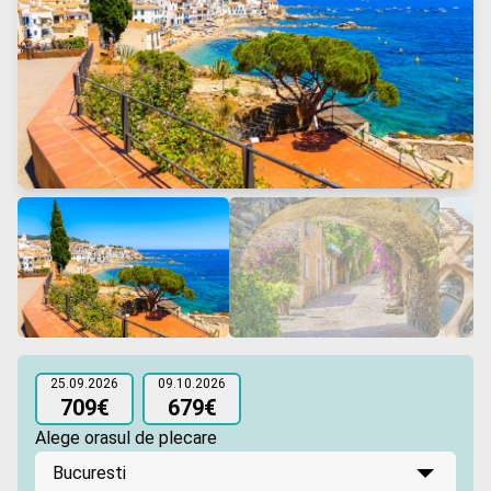
❮
❯
25.09.2026
09.10.2026
709€
679€
Alege orasul de plecare
Bucuresti