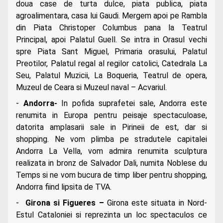
doua case de turta dulce, piata publica, piata
agroalimentara, casa lui Gaudi. Mergem apoi pe Rambla
din Piata Christoper Columbus pana la Teatrul
Principal, apoi Palatul Guell. Se intra in Orasul vechi
spre Piata Sant Miguel, Primaria orasului, Palatul
Preotilor, Palatul regal al regilor catolici, Catedrala La
Seu, Palatul Muzicii, La Boqueria, Teatrul de opera,
Muzeul de Ceara si Muzeul naval – Acvariul.
-
Andorra-
In pofida suprafetei sale, Andorra este
renumita in Europa pentru peisaje spectaculoase,
datorita amplasarii sale in Pirineii de est, dar si
shopping. Ne vom plimba pe stradutele capitalei
Andorra La Vella, vom admira renumita sculptura
realizata in bronz de Salvador Dali, numita Noblese du
Temps si ne vom bucura de timp liber pentru shopping,
Andorra fiind lipsita de TVA.
-
Girona si Figueres
–
Girona este situata in Nord-
Estul Cataloniei si reprezinta un loc spectaculos ce