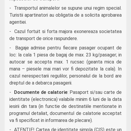
- Transportul animalelor se supune unui regim special.
Turistii apartinatori au obligatia de a solicita aprobarea
agentiei.
- Cazul fortuit si forta majora exonereaza societatea
de transport de orice raspundere
.
- Bagaje admise pentru fiecare pasager ocupant de
loc: la cala 1 piesa de bagaj de max. 23 kg/pasager; in
autocar se accepta max. 1 rucsac (geanta mica de
mana – piesele mai mari vor fi depozitate la cala). In
cazul nerespectarii regulilor, personalul de la bord are
dreptul de a debarca pasagerii.
-
Documente de calatorie
: Pasaport si/sau carte de
identitate (electronica) valabile minim 6 luni de la data
iesirii din tara (in functie de destinatiile mentionate in
programul detaliat, documentul de calatorie acceptat
va fi specificat in informarea de plecare).
- ATENTIE! Cartea de identitate simpla (CIS) este un