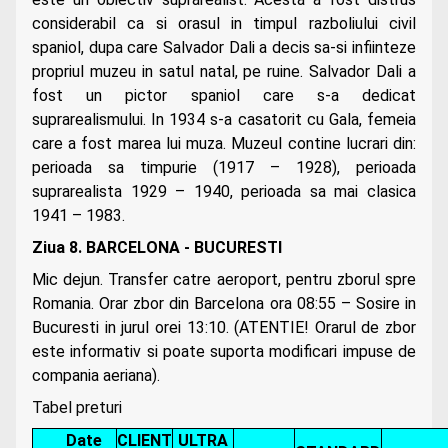
considerabil ca si orasul in timpul razboliului civil
spaniol, dupa care Salvador Dali a decis sa-si infiinteze
propriul muzeu in satul natal, pe ruine. Salvador Dali a
fost un pictor spaniol care s-a dedicat
suprarealismului. In 1934 s-a casatorit cu Gala, femeia
care a fost marea lui muza. Muzeul contine lucrari din:
perioada sa timpurie (1917 – 1928), perioada
suprarealista 1929 – 1940, perioada sa mai clasica
1941 – 1983.
Ziua 8.
BARCELONA - BUCURESTI
Mic dejun. Transfer catre aeroport, pentru zborul spre
Romania. Orar zbor din Barcelona ora 08:55 – Sosire in
Bucuresti in jurul orei 13:10. (ATENTIE! Orarul de zbor
este informativ si poate suporta modificari impuse de
compania aeriana).
Tabel preturi
Date
CLIENT
ULTRA