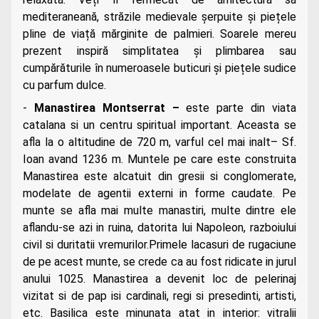
mediteraneană, străzile medievale șerpuite și piețele
pline de viață mărginite de palmieri. Soarele mereu
prezent inspiră simplitatea și plimbarea sau
cumpărăturile în numeroasele buticuri și piețele sudice
cu parfum dulce.
-
Manastirea Montserrat –
este parte din viata
catalana si un centru spiritual important. Aceasta se
afla la o altitudine de 720 m, varful cel mai inalt– Sf.
Ioan avand 1236 m. Muntele pe care este construita
Manastirea este alcatuit din gresii si conglomerate,
modelate de agentii externi in forme caudate.
Pe
munte se afla mai multe manastiri, multe dintre ele
aflandu-se azi in ruina, datorita lui Napoleon, razboiului
civil si duritatii vremurilor.Primele lacasuri de rugaciune
de pe acest munte, se crede ca au fost ridicate in jurul
anului 1025. Manastirea a devenit loc de pelerinaj
vizitat si de pap isi cardinali, regi si presedinti, artisti,
etc. Basilica este minunata atat in interior: vitralii