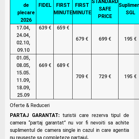
STANDARD
de
FIDEL
FIRST
FIRST
Suplime
SAFE
plecare
MINUTE
MINUTE
SGL
PRICE
2026
17.04,
639 €
659 €
24.04,
679 €
699 €
195 €
02.10,
09.10
01.05,
08.05,
669 €
689 €
15.05.
709 €
729 €
195 €
11.09,
18.09,
25.09
Oferte & Reduceri
PARTAJ GARANTAT:
turistii care rezerva tipul de
camera “partaj garantat” nu vor fi nevoiti sa achite
suplimentul de camera single in cazul in care agentia
nu reuseste sa completeze partajul
.