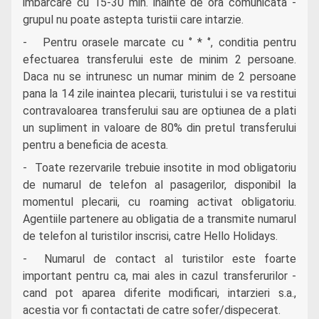
imbarcare cu 15-30 min. inainte de ora comunicata -
grupul nu poate astepta turistii care intarzie.
- Pentru orasele marcate cu ‘’ * ‘’, conditia pentru
efectuarea transferului este de minim 2 persoane.
Daca nu se intrunesc un numar minim de 2 persoane
pana la 14 zile inaintea plecarii, turistului i se va restitui
contravaloarea transferului sau are optiunea de a plati
un supliment in valoare de 80% din pretul transferului
pentru a beneficia de acesta.
- Toate rezervarile trebuie insotite in mod obligatoriu
de numarul de telefon al pasagerilor, disponibil la
momentul plecarii, cu roaming activat obligatoriu.
Agentiile partenere au obligatia de a transmite numarul
de telefon al turistilor inscrisi, catre Hello Holidays.
- Numarul de contact al turistilor este foarte
important pentru ca, mai ales in cazul transferurilor -
cand pot aparea diferite modificari, intarzieri s.a.,
acestia vor fi contactati de catre sofer/dispecerat.