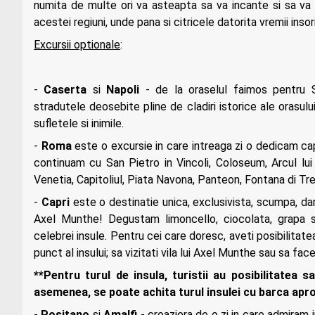
numita de multe ori va asteapta sa va incante si sa va 
acestei regiuni, unde pana si citricele datorita vremii insor
Excursii optionale
:
-
Caserta
si
Napoli
-
de la oraselul faimos pentru
stradutele deosebite pline de cladiri istorice ale orasul
sufletele si inimile.
-
Roma
este o excursie in care intreaga zi o dedicam cap
continuam cu San Pietro in Vincoli, Coloseum, Arcul lui 
Venetia, Capitoliul, Piata Navona, Panteon, Fontana di Trev
-
Capri
este o destinatie unica, exclusivista, scumpa, dar 
Axel Munthe! Degustam limoncello, ciocolata, grapa si
celebrei insule. Pentru cei care doresc, aveti posibilitat
punct al insului; sa vizitati vila lui Axel Munthe sau sa fac
**Pentru turul de insula, turistii au posibilitatea
asemenea, se poate achita turul insulei cu barca apr
-
Positano
si
Amalfi
-
croaziera de o zi in care admiram 