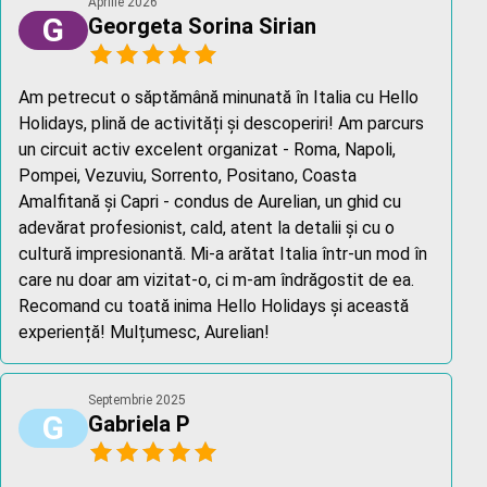
Aprilie 2026
G
Georgeta Sorina Sirian
Am petrecut o săptămână minunată în Italia cu Hello
Holidays, plină de activități și descoperiri! Am parcurs
un circuit activ excelent organizat - Roma, Napoli,
Pompei, Vezuviu, Sorrento, Positano, Coasta
Amalfitană și Capri - condus de Aurelian, un ghid cu
adevărat profesionist, cald, atent la detalii și cu o
cultură impresionantă. Mi-a arătat Italia într-un mod în
care nu doar am vizitat-o, ci m-am îndrăgostit de ea.
Recomand cu toată inima Hello Holidays și această
experiență! Mulțumesc, Aurelian!
Septembrie 2025
G
Gabriela P