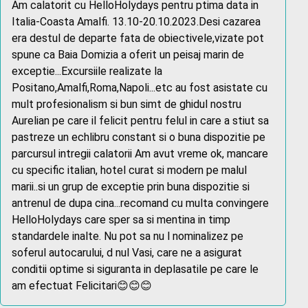
Am calatorit cu HelloHolydays pentru ptima data in
Italia-Coasta Amalfi. 13.10-20.10.2023.Desi cazarea
era destul de departe fata de obiectivele,vizate pot
spune ca Baia Domizia a oferit un peisaj marin de
exceptie...Excursiile realizate la
Positano,Amalfi,Roma,Napoli...etc au fost asistate cu
mult profesionalism si bun simt de ghidul nostru
Aurelian pe care il felicit pentru felul in care a stiut sa
pastreze un echlibru constant si o buna dispozitie pe
parcursul intregii calatorii Am avut vreme ok, mancare
cu specific italian, hotel curat si modern pe malul
marii..si un grup de exceptie prin buna dispozitie si
antrenul de dupa cina...recomand cu multa convingere
HelloHolydays care sper sa si mentina in timp
standardele inalte. Nu pot sa nu l nominalizez pe
soferul autocarului, d nul Vasi, care ne a asigurat
conditii optime si siguranta in deplasatile pe care le
am efectuat Felicitari😊😊😊