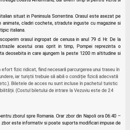
talian situat in Peninsula Sorrentina. Orasul este asezat pe
e animate, cladiri cochete, stradute inguste cu magazine si
pic italiana.
scoperim orasul ingropat de cenusa in anul 79 d. Hr. De la
strazile acestui oras oprit in timp, Pompei reprezinta o
nta deosebita in care ajungem la peste 1200 m altitudine si
fort fizic ridicat, fiind necesară parcurgerea unui traseu în
ndere, iar turiștii trebuie să aibă o condiție fizică adecvată
.). Biletele de acces nu sunt incluse în pachetul turistic
ibilității. (Costul biletului de intrare la Vezuviu este de 24
entru zborul spre Romania. Orar zbor din Napoli ora 06:40 –
de zbor este informativ si poate suporta modificari impuse de