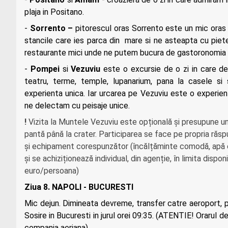
plaja in Positano.
-
Sorrento –
pitorescul oras Sorrento este un mic oras i
stancile care ies parca din mare si ne asteapta cu piet
restaurante mici unde ne putem bucura de gastoronomia ti
-
Pompei
si
Vezuviu
este o excursie de o zi in care de
teatru, terme, temple, lupanarium, pana la casele si 
experienta unica. Iar urcarea pe Vezuviu este o experie
ne delectam cu peisaje unice.
!
Vizita la Muntele Vezuviu este opțională și presupune un e
pantă până la crater. Participarea se face pe propria răspu
și echipament corespunzător (încălțăminte comodă, apă etc
și se achiziționează individual, din agenție, în limita dispon
euro/persoana)
Ziua 8.
NAPOLI - BUCURESTI
Mic dejun. Dimineata devreme, transfer catre aeroport, p
Sosire in Bucuresti in jurul orei 09:35. (ATENTIE! Orarul 
compania aeriana).