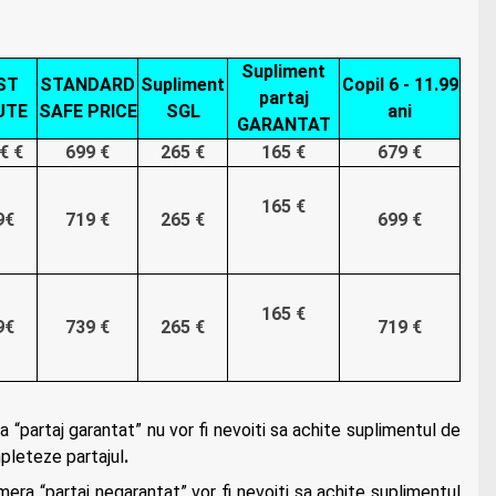
Supliment
ST
STANDARD
Supliment
Copil 6 - 11.99
partaj
UTE
SAFE PRICE
SGL
ani
GARANTAT
€ €
699 €
265 €
165 €
679 €
165 €
9€
719 €
265 €
699 €
165 €
9€
739 €
265 €
719 €
ra “partaj garantat” nu vor fi nevoiti sa achite suplimentul de
pleteze partajul
.
amera “partaj negarantat” vor fi nevoiti sa achite suplimentul