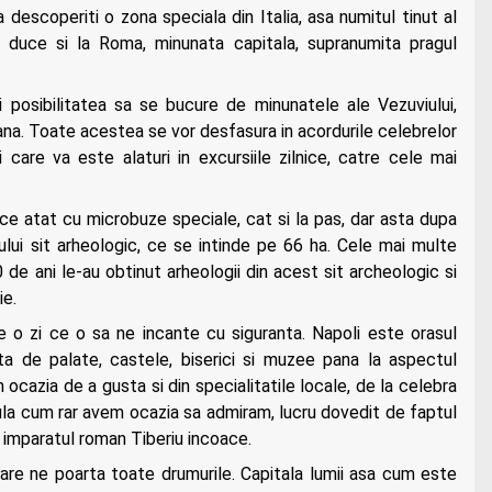
a descoperiti o zona speciala din Italia, asa numitul tinut al
te duce si la Roma, minunata capitala, supranumita pragul
rii posibilitatea sa se bucure de minunatele ale Vezuviului,
tana. Toate acestea se vor desfasura in acordurile celebrelor
i care va este alaturi in excursiile zilnice, catre cele mai
ce atat cu microbuze speciale, cat si la pas, dar asta dupa
ului sit arheologic, ce se intinde pe 66 ha. Cele mai multe
e ani le-au obtinut arheologii din acest sit archeologic si
ie.
e o zi ce o sa ne incante cu siguranta. Napoli este orasul
nta de palate, castele, biserici si muzee pana la aspectul
m ocazia de a gusta si din specialitatile locale, de la celebra
sula cum rar avem ocazia sa admiram, lucru dovedit de faptul
a imparatul roman Tiberiu incoace.
are ne poarta toate drumurile. Capitala lumii asa cum este