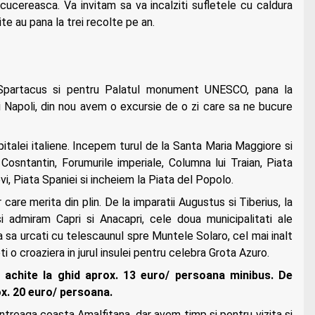
cucereasca. Va invitam sa va incalziti sufletele cu caldura
ite au pana la trei recolte pe an.
 Spartacus si pentru Palatul monument UNESCO, pana la
ui Napoli, din nou avem o excursie de o zi care sa ne bucure
italei italiene. Incepem turul de la Santa Maria Maggiore si
Cosntantin, Forumurile imperiale, Columna lui Traian, Piata
i, Piata Spaniei si incheiem la Piata del Popolo.
care merita din plin. De la imparatii Augustus si Tiberius, la
 admiram Capri si Anacapri, cele doua municipalitati ale
ea sa urcati cu telescaunul spre Muntele Solaro, cel mai inalt
eti o croaziera in jurul insulei pentru celebra Grota Azuro.
 sa achite la ghid aprox. 13 euro/ persoana minibus. De
ox. 20 euro/ persoana.
intreaga coasta Amalfitana, dar avem timp si pentru vizita si