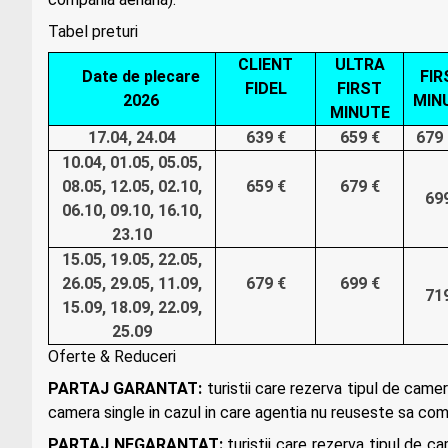
Tabel preturi
CLIENT
ULTRA
Date de plecare
FIR
FIDEL
FIRST
2026
MIN
MINUTE
17.04, 24.04
639 €
659 €
679 
10.04, 01.05, 05.05,
08.05, 12.05, 02.10,
659 €
679 €
69
06.10, 09.10, 16.10,
23.10
15.05, 19.05, 22.05,
26.05, 29.05, 11.09,
679 €
699 €
71
15.09, 18.09, 22.09,
25.09
Oferte & Reduceri
PARTAJ GARANTAT:
turistii care rezerva tipul de came
camera single in cazul in care agentia nu reuseste sa com
PARTAJ NEGARANTAT:
turistii care rezerva tipul de c