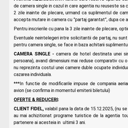
de camera single in cazul in care agentia nu reuseste sa co
2 zile inainte de plecare, urmand ca suplimentul de camer
accepta mutare in camera cu ”partaj garantat”, dupa ce a
Pentru inscrierile cu pana la 3 zile inainte de plecare, opt
Eventuale neintelegeri intre solicitantii de partaj, nu sun
pentru camera single, se face in baza achitarii supliment
CAMERA SINGLE -
camera de hotel destinata unei si
persoana), avand dimensiuni mai reduse comparativ cu o
nu reprezinta costul unei camere duble ocupate individu
cazarea individuala.
***In functie de modificarile impuse de compania aeri
avion (se confirma in momentul emiterii biletului)
OFERTE & REDUCERI
:
CLIENT FIDEL,
valabil pana la data de 15.12.2025, (nu se
au mai achizitionat programe turistice de la agentia tour
partenere ai acesteia in ultimii 3 ani.