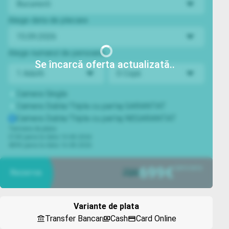
Bucuresti
Alege data de plecare
15.09.2026
Alege numarul de persoane
Se încarcă oferta actualizată
1 Adulti
0 Copii
Camera Single
Camera Dubla/Tripla cu partaj GARANTAT
Camera Dubla/Tripla cu partaj NEGARANTAT
Termene de plata:
210€ pana la data 10.08.2026
489€ pana la data 16.08.2026
699
€
/persoana
739
Rezerva
Variante de plata
Transfer Bancar
Cash
Card Online