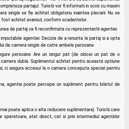
mpleteze partajul. Turistii vor fi informati in scris cu maxim
a single sa fie achitat obligatoriu inaintea plecarii. Nu se
 fost achitat avansul, conform scadentelor.
iunea de partaj va fi reconfirmata cu reprezentantii agentiei.
t imputabile agentiei. Decizia de a renunta la partaj si a opta
ului de camera single de catre ambele persoane.
ngure persoane. Are un singur pat (de obicei un pat de o
 camera dubla. Suplimentul achitat pentru aceasta optiune
al, ci asigura accesul la o camera conceputa special pentru
ana, agentia poate percepe un supliment pentru biletul de
 mai poate aplica o alta reducere suplimentara). Turistii care
 operatoare, atat direct, cat si prin intermediul agentiilor