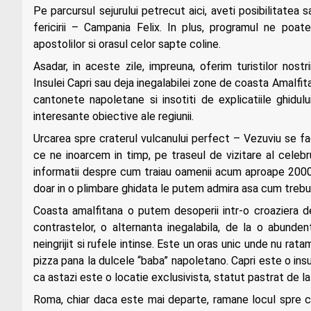
Pe parcursul sejurului petrecut aici, aveti posibilitatea s
fericirii – Campania Felix. In plus, programul ne poa
apostolilor si orasul celor sapte coline.
Asadar, in aceste zile, impreuna, oferim turistilor nost
Insulei Capri sau deja inegalabilei zone de coasta Amalfi
cantonete napoletane si insotiti de explicatiile ghidulu
interesante obiective ale regiunii.
Urcarea spre craterul vulcanului perfect – Vezuviu se fa
ce ne inoarcem in timp, pe traseul de vizitare al celebr
informatii despre cum traiau oamenii acum aproape 2000 d
doar in o plimbare ghidata le putem admira asa cum trebu
Coasta amalfitana o putem desoperii intr-o croaziera d
contrastelor, o alternanta inegalabila, de la o abunde
neingrijit si rufele intinse. Este un oras unic unde nu rata
pizza pana la dulcele “baba” napoletano. Capri este o in
ca astazi este o locatie exclusivista, statut pastrat de l
Roma, chiar daca este mai departe, ramane locul spre c