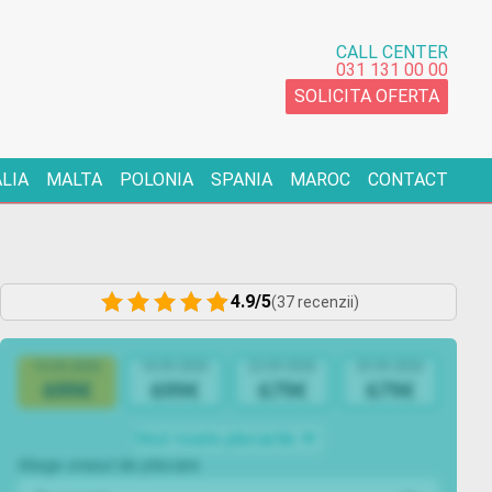
CALL CENTER
031 131 00 00
SOLICITA OFERTA
ALIA
MALTA
POLONIA
SPANIA
MAROC
CONTACT
4.9/5
(37 recenzii)
15.09.2026
18.09.2026
22.09.2026
25.09.2026
699€
699€
679€
679€
Vezi toate plecarile
Alege orasul de plecare